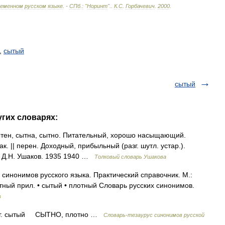
ременном
русском
языке
. -
СПб
.
:
"
Норинт
".
.
К
.
С
.
Горбачевич
.
2000
.
,
сытый
сытый
угих словарях:
ен, сытна, сытно. Питательный, хорошо насыщающий.
 || перен. Доходный, прибыльный (разг. шутл. устар.).
. Д.Н. Ушаков. 1935 1940 …
Толковый словарь Ушакова
 синонимов русского языка. Практический справочник. М.:
ытный прил. • сытый • плотный Словарь русских синонимов.
в
зг. сытый СЫТНО, плотно …
Словарь-тезаурус синонимов русской