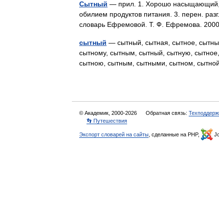
Сытный
— прил. 1. Хорошо насыщающий, 
обилием продуктов питания. 3. перен. раз
словарь Ефремовой. Т. Ф. Ефремова. 2
сытный
— сытный, сытная, сытное, сытные
сытному, сытным, сытный, сытную, сытное,
сытною, сытным, сытными, сытном, сытно
© Академик, 2000-2026
Обратная связь:
Техподдерж
👣 Путешествия
Экспорт словарей на сайты
, сделанные на PHP,
Jo