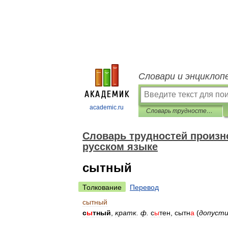
Словари и энциклоп
academic.ru
Словарь трудностей произношения и ударения в современном русском языке
Словарь трудностей произн
русском языке
сытный
Толкование
Перевод
сытный
с
ы
тный
,
кратк
.
ф
.
с
ы
тен
,
сытн
а
(
допуст