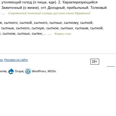
утоляющий голод (о пище, еде). 2. Характеризующийся
г. Зажиточный (о жизни). отт. Доходный, прибыльный. Толковый
000 …
Современный толковый словарь русского языка Ефремовой
, сытного, сытной, сытного, сытных, сытному, сытной,
 сытные, сытного, сытную, сытное, сытных, сытным, сытной,
й, сытном, сытных, сытен,… …
Формы слов
ка
,
Реклама на сайте
18+
omla,
Drupal,
WordPress, MODx.