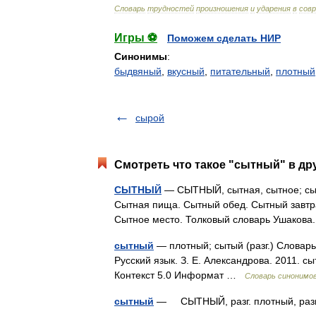
Словарь
трудностей
произношения
и
ударения
в
сов
Игры ⚽
Поможем сделать НИР
Синонимы
:
быдвяный
,
вкусный
,
питательный
,
плотный
сырой
Смотреть что такое "сытный" в др
СЫТНЫЙ
— СЫТНЫЙ, сытная, сытное; сыт
Сытная пища. Сытный обед. Сытный завтрак.
Сытное место. Толковый словарь Ушакова
сытный
— плотный; сытый (разг.) Словарь
Русский язык. З. Е. Александрова. 2011. с
Контекст 5.0 Информат …
Словарь синонимо
сытный
— СЫТНЫЙ, разг. плотный, ра