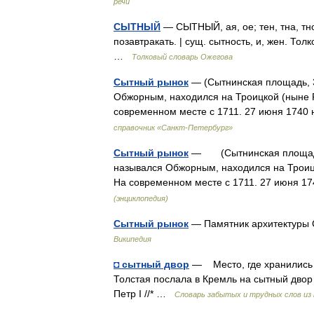
речи
СЫТНЫЙ
— СЫТНЫЙ, ая, ое; тен, тна, тн
позавтракать. | сущ. сытность, и, жен. То
…
Толковый словарь Ожегова
Сытный рынок
— (Сытнинская площадь, 3
Обжорным, находился на Троицкой (ныне 
современном месте с 1711. 27 июня 174
справочник «Санкт-Петербург»
Сытный рынок
— (Сытнинская площадь, 
назывался Обжорным, находился на Троиц
На современном месте с 1711. 27 июня 1
(энциклопедия)
Сытный рынок
— Памятник архитектуры 
Википедия
◘ сытный двор
— Место, где хранились
Толстая послала в Кремль на сытный двор з
Петр I //* …
Словарь забытых и трудных слов из 