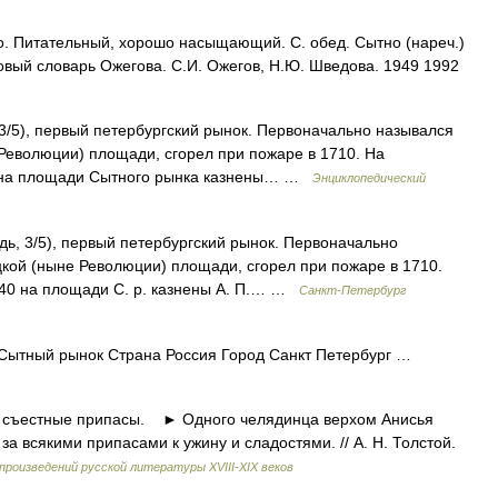
о. Питательный, хорошо насыщающий. С. обед. Сытно (нареч.)
лковый словарь Ожегова. С.И. Ожегов, Н.Ю. Шведова. 1949 1992
/5), первый петербургский рынок. Первоначально назывался
Революции) площади, сгорел при пожаре в 1710. На
0 на площади Сытного рынка казнены… …
Энциклопедический
3/5), первый петербургский рынок. Первоначально
кой (ныне Революции) площади, сгорел при пожаре в 1710.
740 на площади С. р. казнены А. П.… …
Санкт-Петербург
Сытный рынок Страна Россия Город Санкт Петербург …
 съестные припасы. ► Одного челядинца верхом Анисья
а всякими припасами к ужину и сладостями. // А. Н. Толстой.
произведений русской литературы ХVIII-ХIХ веков