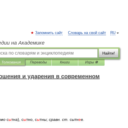
Запомнить сайт
Словарь на свой сайт
RU
едии на Академике
Найти!
Толкования
Переводы
Книги
Игры ⚽
ошения и ударения в современном
имо
с
ы
тна
),
с
ы
тно
,
с
ы
тны
;
сравн
.
ст
.
сытн
е
е
.